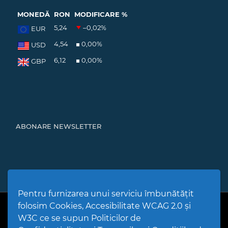
MONEDĂ
RON
MODIFICARE %
5,24
–0,02
%
EUR
4,54
0,00
%
USD
6,12
0,00
%
GBP
ABONARE NEWSLETTER
Pentru furnizarea unui serviciu îmbunătățit
folosim Cookies, Accesibilitate WCAG 2.0 și
PPW @
2026 |
Hartă Website
|
Setări Cookies și Accesibilitate
Politică de utilizare Cookies
|
Politică de confidențialitate site
|
W3C ce se supun Politicilor de
Termeni și condiții de utilizare a site-ului
|
GDPR