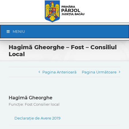
Skip
to
content
Skip
MENIU
Navigation
Hagimă Gheorghe – Fost – Consiliul
Local
Pagina Anterioară
Pagina Următoare
Hagimă Gheorghe
Funcție: Fost Consilier local
Declarație de Avere 2019