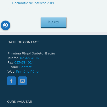
Declarație de Interese 2019
🔇
DATE DE CONTACT
Primăria Pârjol, Județul Bacău
Telefon:
0234384016
Fax:
0234384024
E-mail:
Contact
Web:
Primăria Pârjol
CURS VALUTAR