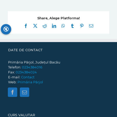
Share, Alege Platforma!
Facebook
X
Reddit
LinkedIn
WhatsApp
Tumblr
Pinterest
E-
🔇
mail:
DATE DE CONTACT
Primăria Pârjol, Județul Bacău
Telefon:
0234384016
Fax:
0234384024
E-mail:
Contact
Web:
Primăria Pârjol
CURS VALUTAR