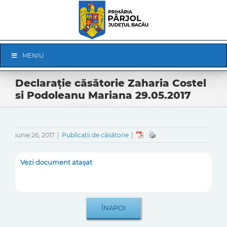
Skip
to
content
Skip
MENIU
Navigation
Declarație căsătorie Zaharia Costel
si Podoleanu Mariana 29.05.2017
iunie 26, 2017
|
Publicații de căsătorie
|
Vezi document atașat