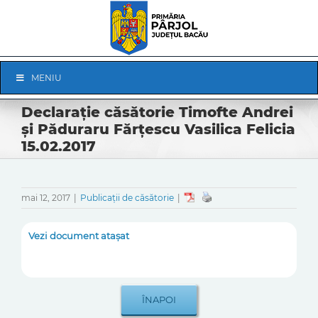
Skip
to
content
Skip
MENIU
Navigation
Declarație căsătorie Timofte Andrei
și Păduraru Fărțescu Vasilica Felicia
15.02.2017
mai 12, 2017
|
Publicații de căsătorie
|
Vezi document atașat