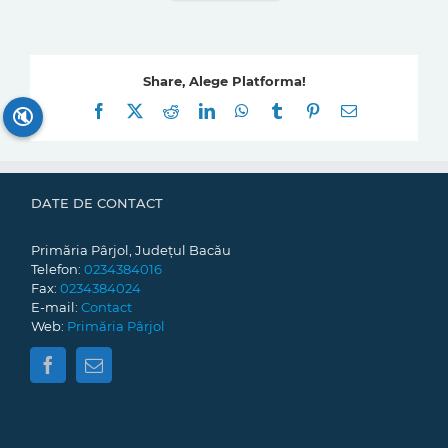
Share, Alege Platforma!
Facebook
X
Reddit
LinkedIn
WhatsApp
Tumblr
Pinterest
E-
🔇
mail:
DATE DE CONTACT
Primăria Pârjol, Județul Bacău
Telefon:
0234384016
Fax:
0234384024
E-mail:
Contact
Web:
Primăria Pârjol