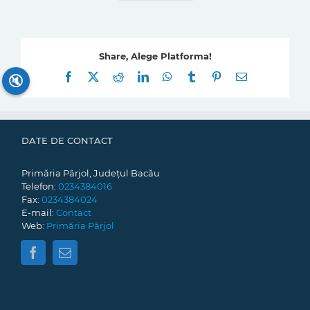
Share, Alege Platforma!
Facebook
X
Reddit
LinkedIn
WhatsApp
Tumblr
Pinterest
E-
🔇
mail:
DATE DE CONTACT
Primăria Pârjol, Județul Bacău
Telefon:
0234384016
Fax:
0234384024
E-mail:
Contact
Web:
Primăria Pârjol