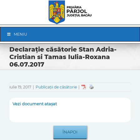
Skip
to
content
Skip
MENIU
Navigation
Declarație căsătorie Stan Adria-
Cristian si Tamas Iulia-Roxana
06.07.2017
iulie 19, 2017
|
Publicații de căsătorie
|
Vezi document atașat