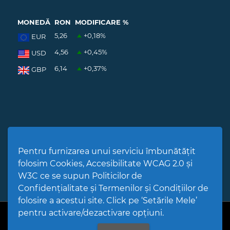
MONEDĂ
RON
MODIFICARE %
5,26
+0,18
%
EUR
4,56
+0,45
%
USD
6,14
+0,37
%
GBP
ABONARE NEWSLETTER
Pentru furnizarea unui serviciu îmbunătățit
folosim Cookies, Accesibilitate WCAG 2.0 și
W3C ce se supun Politicilor de
Confidențialitate și Termenilor și Condițiilor de
folosire a acestui site. Click pe ‘Setările Mele’
pentru activare/dezactivare opțiuni.
PPW @
2026 |
Hartă Website
|
Setări Cookies și Accesibilitate
Politică de utilizare Cookies
|
Politică de confidențialitate site
|