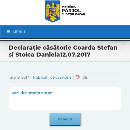
Skip
to
content
Skip
MENIU
Navigation
Declarație căsătorie Coarda Stefan
si Stoica Daniela12.07.2017
iulie 19, 2017
|
Publicații de căsătorie
|
Vezi document atașat