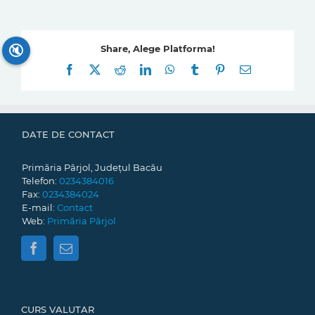
🔇
Share, Alege Platforma!
Facebook
X
Reddit
LinkedIn
WhatsApp
Tumblr
Pinterest
E-
mail:
DATE DE CONTACT
Primăria Pârjol, Județul Bacău
Telefon:
0234384016
Fax:
0234384024
E-mail:
Contact
Web:
Primăria Pârjol
CURS VALUTAR