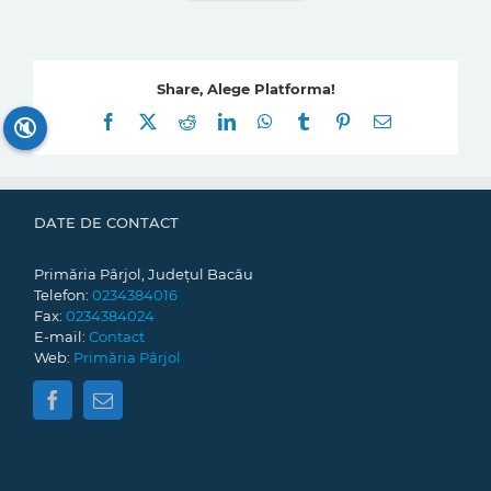
Share, Alege Platforma!
Facebook
X
Reddit
LinkedIn
WhatsApp
Tumblr
Pinterest
E-
🔇
mail:
DATE DE CONTACT
Primăria Pârjol, Județul Bacău
Telefon:
0234384016
Fax:
0234384024
E-mail:
Contact
Web:
Primăria Pârjol