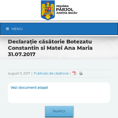
Skip
to
content
Skip
MENIU
Navigation
Declarație căsătorie Botezatu
Constantin si Matei Ana Maria
31.07.2017
august 9, 2017
|
Publicații de căsătorie
|
Vezi document atașat