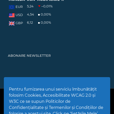
5,24
–0,01
%
EUR
4,54
0,00
%
USD
6,12
0,00
%
GBP
ABONARE NEWSLETTER
Pentru furnizarea unui serviciu îmbunătățit
folosim Cookies, Accesibilitate WCAG 2.0 și
PPW @
2026 |
Hartă Website
|
Setări Cookies și Accesibilitate
Politică de utilizare Cookies
|
Politică de confidențialitate site
|
W3C ce se supun Politicilor de
Termeni și condiții de utilizare a site-ului
|
GDPR
Confidențialitate și Termenilor și Condițiilor de
folosire a acestui site. Click pe ‘Setările Mele’