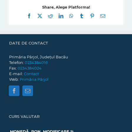
Share, Alege Platforma!
Facebook
X
Reddit
LinkedIn
WhatsApp
Tumblr
Pinterest
E-
mail:
DATE DE CONTACT
Primăria Pârjol, Județul Bacău
Telefon:
0234384016
Fax:
0234384024
E-mail:
Contact
Web:
Primăria Pârjol
CURS VALUTAR
MONEDĂ
RON
MODIFICARE %