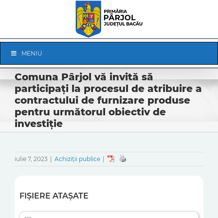
Skip
to
content
Skip
MENIU
Navigation
Comuna Pârjol vă invită să
participați la procesul de atribuire a
contractului de furnizare produse
pentru următorul obiectiv de
investiție
iulie 7, 2023
|
Achiziții publice
|
FIȘIERE ATAȘATE