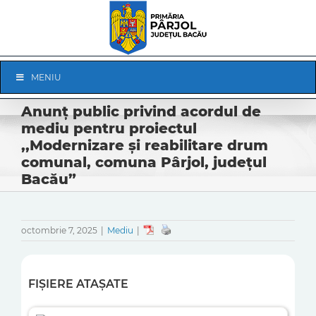
Skip
to
content
Skip
MENIU
Navigation
Anunț public privind acordul de
mediu pentru proiectul
,,Modernizare şi reabilitare drum
comunal, comuna Pârjol, județul
Bacău”
octombrie 7, 2025
|
Mediu
|
FIȘIERE ATAȘATE