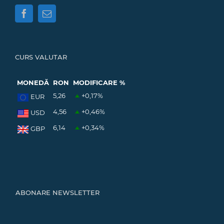
CURS VALUTAR
MONEDĂ
RON
MODIFICARE %
5,26
+0,17
%
EUR
4,56
+0,46
%
USD
6,14
+0,34
%
GBP
ABONARE NEWSLETTER