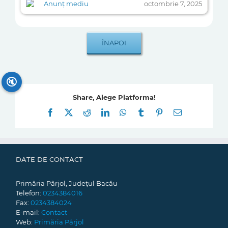
Anunț mediu
octombrie 7, 2025
🔇
Share, Alege Platforma!
Facebook
X
Reddit
LinkedIn
WhatsApp
Tumblr
Pinterest
E-
mail:
DATE DE CONTACT
Primăria Pârjol, Județul Bacău
Telefon:
0234384016
Fax:
0234384024
E-mail:
Contact
Web:
Primăria Pârjol