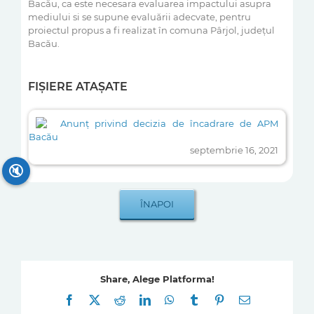
Bacău, ca este necesara evaluarea impactului asupra
mediului si se supune evaluării adecvate, pentru
proiectul propus a fi realizat în comuna Pârjol, județul
Bacău.
FIȘIERE ATAȘATE
Anunț privind decizia de încadrare de APM
Bacău
septembrie 16, 2021
🔇
Share, Alege Platforma!
Facebook
X
Reddit
LinkedIn
WhatsApp
Tumblr
Pinterest
E-
mail: