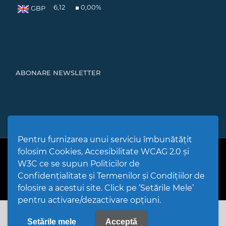
6,12
0,00
%
GBP
ABONARE NEWSLETTER
Pentru furnizarea unui serviciu îmbunătățit
folosim Cookies, Accesibilitate WCAG 2.0 și
PPW @
2026 |
Hartă Website
|
Setări Cookies și Accesibilitate
Politică de utilizare Cookies
|
Politică de confidențialitate site
|
W3C ce se supun Politicilor de
Termeni și condiții de utilizare a site-ului
|
GDPR
Confidențialitate și Termenilor și Condițiilor de
folosire a acestui site. Click pe ‘Setările Mele’
pentru activare/dezactivare opțiuni.
Setările mele
Acceptă