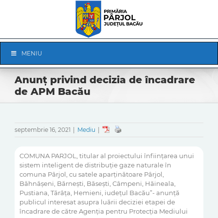
Skip
to
content
Skip
MENIU
Navigation
Anunț privind decizia de încadrare
de APM Bacău
septembrie 16, 2021
|
Mediu
|
COMUNA PARJOL, titular al proiectului înființarea unui
sistem inteligent de distribuție gaze naturale în
comuna Pârjol, cu satele aparținătoare Pârjol,
Băhnășeni, Bărnești, Băsești, Câmpeni, Hăineala,
Pustiana, Tărâța, Hemieni, iudețul Bacău”- anunță
publicul interesat asupra luării deciziei etapei de
încadrare de către Agenția pentru Protecția Mediului