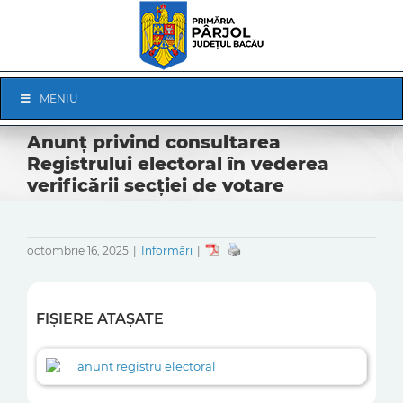
Skip
to
content
Skip
MENIU
Navigation
Anunț privind consultarea
Registrului electoral în vederea
verificării secției de votare
octombrie 16, 2025
|
Informări
|
FIȘIERE ATAȘATE
anunt registru electoral