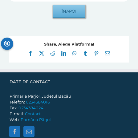
🔇
Share, Alege Platforma!
Facebook
X
Reddit
LinkedIn
WhatsApp
Tumblr
Pinterest
E-
mail:
DATE DE CONTACT
Primăria Pârjol, Județul Bacău
Telefon:
0234384016
Fax:
0234384024
E-mail:
Contact
Web:
Primăria Pârjol