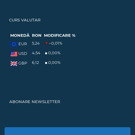
CURS VALUTAR
MONEDĂ
RON
MODIFICARE %
5,24
–0,01
%
EUR
4,54
0,00
%
USD
6,12
0,00
%
GBP
ABONARE NEWSLETTER