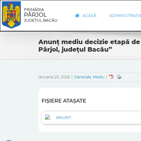
Skip
Skip
to
Navigation
PRIMĂRIA
PÂRJOL
content
ACASĂ
ADMINISTRAȚI
JUDEȚUL BACĂU
Anunț mediu decizie etapă de 
Pârjol, județul Bacău”
ianuarie 23, 2026
|
Generale
,
Mediu
|
FIȘIERE ATAȘATE
ANUNȚ