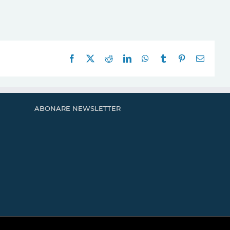
Facebook
X
Reddit
LinkedIn
WhatsApp
Tumblr
Pinterest
E-
mail:
ABONARE NEWSLETTER