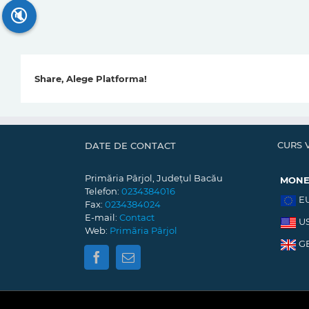
🔇
Share, Alege Platforma!
CURS 
DATE DE CONTACT
Primăria Pârjol, Județul Bacău
MON
Telefon:
0234384016
E
Fax:
0234384024
E-mail:
Contact
U
Web:
Primăria Pârjol
G