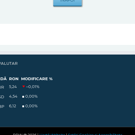
VALUTAR
EDĂ
RON
MODIFICARE %
5,24
–0,01
%
UR
4,54
0,00
%
SD
6,12
0,00
%
BP