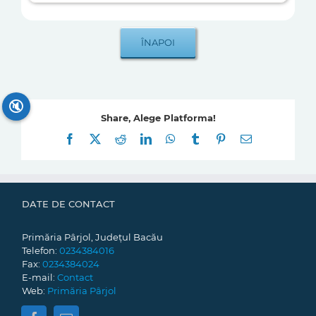
🔇
Share, Alege Platforma!
Facebook
X
Reddit
LinkedIn
WhatsApp
Tumblr
Pinterest
E-
mail:
DATE DE CONTACT
Primăria Pârjol, Județul Bacău
Telefon:
0234384016
Fax:
0234384024
E-mail:
Contact
Web:
Primăria Pârjol