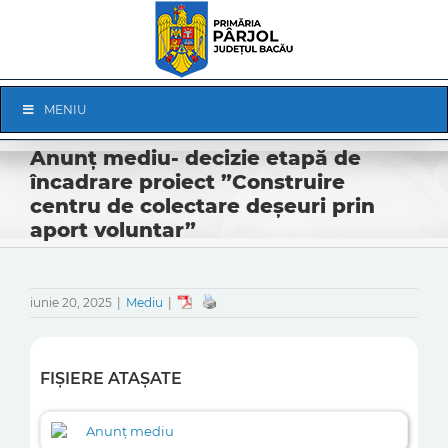
Skip
to
content
Skip
MENIU
Navigation
Anunț mediu- decizie etapă de
încadrare proiect ”Construire
centru de colectare deșeuri prin
aport voluntar”
iunie 20, 2025
|
Mediu
|
FIȘIERE ATAȘATE
Anunț mediu