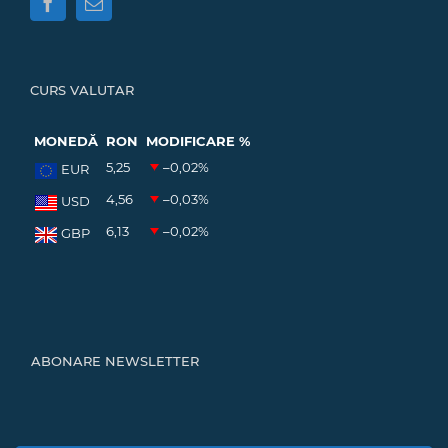
CURS VALUTAR
MONEDĂ
RON
MODIFICARE %
5,25
–0,02
%
EUR
4,56
–0,03
%
USD
6,13
–0,02
%
GBP
ABONARE NEWSLETTER