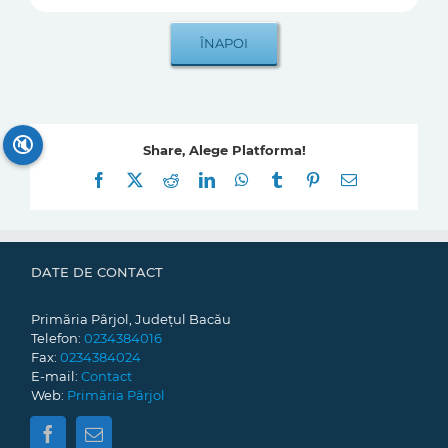
🔇
Share, Alege Platforma!
Facebook
X
Reddit
LinkedIn
WhatsApp
Tumblr
Pinterest
E-
mail:
DATE DE CONTACT
Primăria Pârjol, Județul Bacău
Telefon:
0234384016
Fax:
0234384024
E-mail:
Contact
Web:
Primăria Pârjol