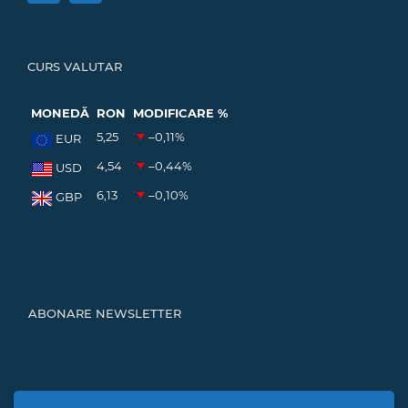
CURS VALUTAR
MONEDĂ
RON
MODIFICARE %
5,25
–0,11
%
EUR
4,54
–0,44
%
USD
6,13
–0,10
%
GBP
ABONARE NEWSLETTER