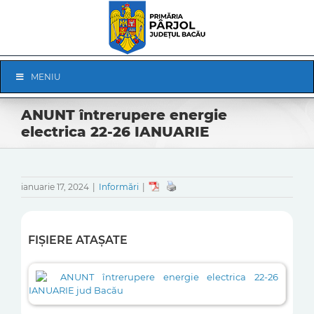
Skip
to
content
Skip
MENIU
Navigation
ANUNT întrerupere energie
electrica 22-26 IANUARIE
ianuarie 17, 2024
|
Informări
|
FIȘIERE ATAȘATE
ANUNT întrerupere energie electrica 22-26
IANUARIE jud Bacău