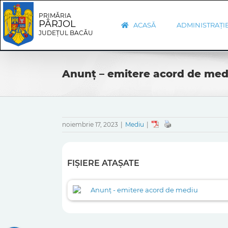
Skip
Skip
to
Navigation
PRIMĂRIA
PÂRJOL
content
ACASĂ
ADMINISTRAȚI
JUDEȚUL BACĂU
Anunț – emitere acord de med
noiembrie 17, 2023
|
Mediu
|
FIȘIERE ATAȘATE
Anunț - emitere acord de mediu