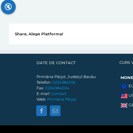
🔇
Share, Alege Platforma!
CURS 
DATE DE CONTACT
Primăria Pârjol, Județul Bacău
MON
Telefon:
0234384016
E
Fax:
0234384024
E-mail:
Contact
U
Web:
Primăria Pârjol
G