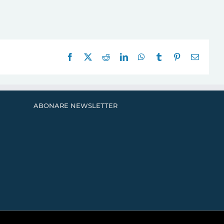
Facebook
X
Reddit
LinkedIn
WhatsApp
Tumblr
Pinterest
E-
mail:
ABONARE NEWSLETTER