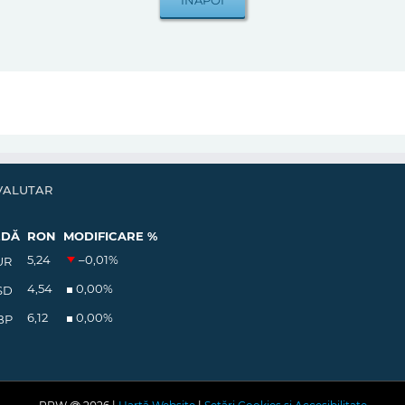
VALUTAR
EDĂ
RON
MODIFICARE %
5,24
–0,01
%
UR
4,54
0,00
%
SD
6,12
0,00
%
BP