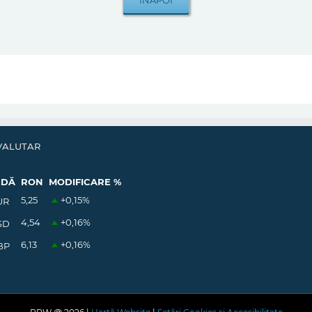
VALUTAR
EDĂ
RON
MODIFICARE %
5,25
+0,15
%
UR
4,54
+0,16
%
SD
6,13
+0,16
%
BP