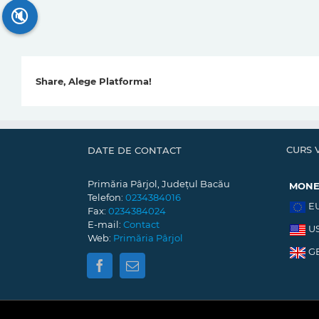
🔇
Share, Alege Platforma!
CURS 
DATE DE CONTACT
Primăria Pârjol, Județul Bacău
MON
Telefon:
0234384016
E
Fax:
0234384024
E-mail:
Contact
U
Web:
Primăria Pârjol
G