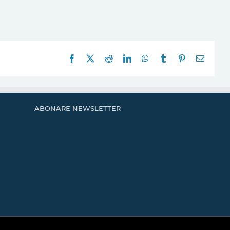
Facebook
X
Reddit
LinkedIn
WhatsApp
Tumblr
Pinterest
E-
mail:
ABONARE NEWSLETTER