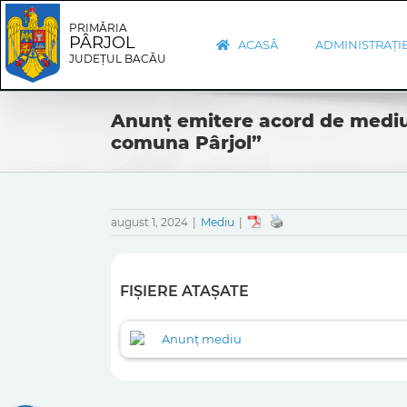
Skip
Skip
to
Navigation
PRIMĂRIA
PÂRJOL
content
ACASĂ
ADMINISTRAȚI
JUDEȚUL BACĂU
Anunț emitere acord de mediu-
comuna Pârjol”
august 1, 2024
|
Mediu
|
FIȘIERE ATAȘATE
Anunț mediu