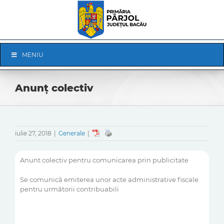
Skip
to
content
Skip
MENIU
Navigation
Anunț colectiv
iulie 27, 2018
|
Generale
|
Anunt colectiv pentru comunicarea prin publicitate
Se comunică emiterea unor acte administrative fiscale
pentru următorii contribuabili