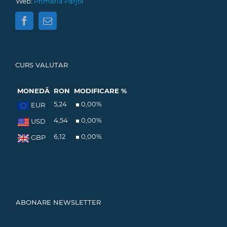
Web:
Primăria Pârjol
CURS VALUTAR
MONEDĂ
RON
MODIFICARE %
5,24
0,00
%
EUR
4,54
0,00
%
USD
6,12
0,00
%
GBP
ABONARE NEWSLETTER