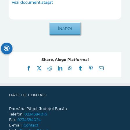
Vezi document atașat
🔇
Share, Alege Platforma!
Facebook
X
Reddit
LinkedIn
WhatsApp
Tumblr
Pinterest
E-
mail:
DATE DE CONTACT
Primăria Pârjol, Județul Bacău
Telefon:
0234384016
Fax:
0234384024
E-mail:
Contact