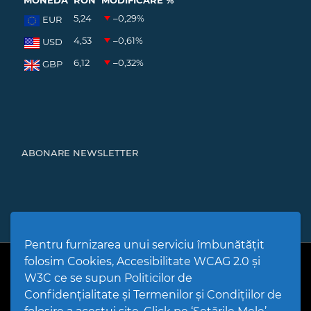
MONEDĂ
RON
MODIFICARE %
5,24
–0,29
%
EUR
4,53
–0,61
%
USD
6,12
–0,32
%
GBP
ABONARE NEWSLETTER
Pentru furnizarea unui serviciu îmbunătățit
folosim Cookies, Accesibilitate WCAG 2.0 și
PPW @
2026 |
Hartă Website
|
Setări Cookies și Accesibilitate
Politică de utilizare Cookies
|
Politică de confidențialitate site
|
W3C ce se supun Politicilor de
Termeni și condiții de utilizare a site-ului
|
GDPR
Confidențialitate și Termenilor și Condițiilor de