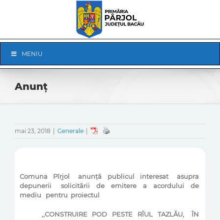
Skip
to
content
Skip
MENIU
Navigation
Anunț
mai 23, 2018
|
Generale
|
Comuna
Pîrjol
anunță
publicul
interesat
asupra
depunerii
solicitării
de
emitere
a
acordului
de
mediu
pentru
proiectul
,,CONSTRUIRE
POD
PESTE
RÎUL
TAZLĂU,
ÎN