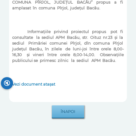
COMUNA
PÎRJOL,
JUDEȚUL
BACĂU”
propus
a
fi
amplasat
în
comuna
Pîrjol,
județul
Bacău.
Informațiile
privind
proiectul
propus
pot
fi
consultate
la
sediul
APM
Bacău,
str.
Oituz
nr.23
și
la
sediul
Primăriei
comunei
Pîrjol,
dîn
comuna
Pîrjol
județul
Bacău,
în
zilele
de
luni-joi
între
orele
8,00-
16,30
și
vineri
între
orele
8,00-14,00.
Observațiile
publicului se
primesc
zilnic
la
sediul
APM
Bacău.
🔇
Vezi document atașat