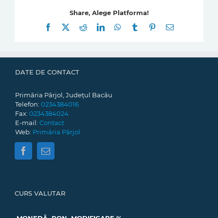
Share, Alege Platforma!
Facebook
X
Reddit
LinkedIn
WhatsApp
Tumblr
Pinterest
E-
mail:
DATE DE CONTACT
Primăria Pârjol, Județul Bacău
Telefon:
0234384016
Fax:
0234384024
E-mail:
Contact
Web:
Primăria Pârjol
CURS VALUTAR