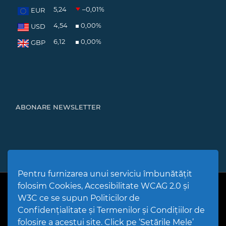
5,24
–0,01
%
EUR
4,54
0,00
%
USD
6,12
0,00
%
GBP
ABONARE NEWSLETTER
Pentru furnizarea unui serviciu îmbunătățit
folosim Cookies, Accesibilitate WCAG 2.0 și
PPW @
2026 |
Hartă Website
|
Setări Cookies și Accesibilitate
Politică de utilizare Cookies
|
Politică de confidențialitate site
|
W3C ce se supun Politicilor de
Termeni și condiții de utilizare a site-ului
|
GDPR
Confidențialitate și Termenilor și Condițiilor de
folosire a acestui site. Click pe ‘Setările Mele’