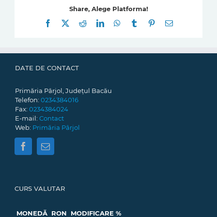
Share, Alege Platforma!
Facebook
X
Reddit
LinkedIn
WhatsApp
Tumblr
Pinterest
E-
mail:
DATE DE CONTACT
Primăria Pârjol, Județul Bacău
Telefon:
0234384016
Fax:
0234384024
E-mail:
Contact
Web:
Primăria Pârjol
CURS VALUTAR
MONEDĂ
RON
MODIFICARE %