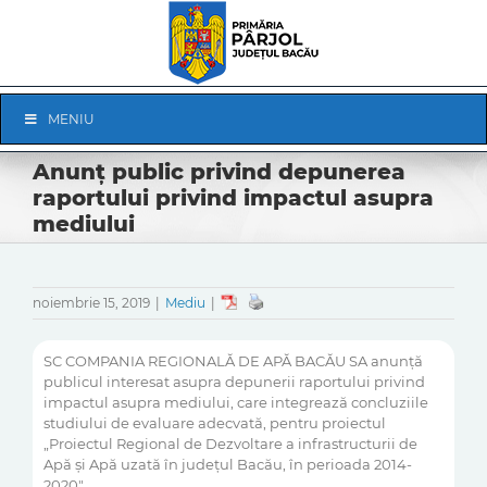
Skip
to
content
Skip
MENIU
Navigation
Anunț public privind depunerea
raportului privind impactul asupra
mediului
noiembrie 15, 2019
|
Mediu
|
SC COMPANIA REGIONALĂ DE APĂ BACĂU SA anunță
publicul interesat asupra depunerii raportului privind
impactul asupra mediului, care integrează concluziile
studiului de evaluare adecvată, pentru proiectul
„Proiectul Regional de Dezvoltare a infrastructurii de
Apă și Apă uzată în județul Bacău, în perioada 2014-
2020″.