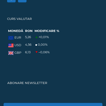
CURS VALUTAR
MONEDĂ
RON
MODIFICARE %
5,26
+0,01
%
EUR
4,56
0,00
%
USD
6,13
–0,06
%
GBP
ABONARE NEWSLETTER