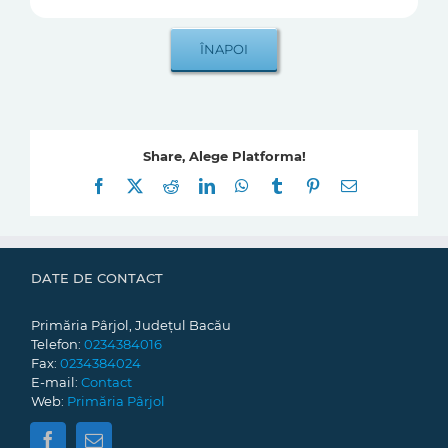
Share, Alege Platforma!
Facebook
X
Reddit
LinkedIn
WhatsApp
Tumblr
Pinterest
E-
mail:
DATE DE CONTACT
Primăria Pârjol, Județul Bacău
Telefon:
0234384016
Fax:
0234384024
E-mail:
Contact
Web:
Primăria Pârjol