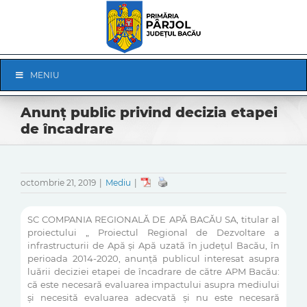
Skip
to
content
Skip
MENIU
Navigation
Anunț public privind decizia etapei
de încadrare
octombrie 21, 2019
|
Mediu
|
SC COMPANIA REGIONALĂ DE APĂ BACĂU SA, titular al
proiectului „ Proiectul Regional de Dezvoltare a
infrastructurii de Apă și Apă uzată în județul Bacău, în
perioada 2014-2020, anunță publicul interesat asupra
luării deciziei etapei de încadrare de către APM Bacău:
că este necesară evaluarea impactului asupra mediului
și necesită evaluarea adecvată și nu este necesară