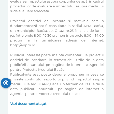
evaluarea impactului asupra corpurilor de apă, în cadrul
procedurilor de evaluare a impactului asupra mediului
și de evaluare adecvată.
Proiectul deciziei de încarare și motivele care o
fundamentează pot fi consultate la sediul APM Bacău,
din municipiul Bacău, str. Oituz, nr.23, în zilele de luni -
joi, între orele 8.00 -16.30 și vineri între orele 8.00 – 14.00
precum și la următoarea adresă de internet:
hhtp://anpm.ro.
Publicul interesat poate inainta comentarii la proiectul
deciziei de incadrare, in termen de 10 zile de la data
publicării anuntului pe pagăna de internet a Agentiei
pentru Protectia Mediului Bacău.
Publicul·interesat poate depune propuneri in ceea ce
priveste continutul raportului privind impactul asupra
🔇
mediului la sediul APM,Bacau în termen de 10 zile de la
data publicarii anuntului pe pagina de internet a
Agenției pentru Protectia Mediului Bacau.
Vezi document atașat