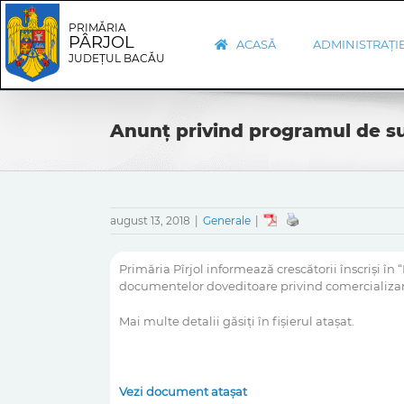
Skip
Skip
to
Navigation
PRIMĂRIA
PÂRJOL
content
ACASĂ
ADMINISTRAȚI
JUDEȚUL BACĂU
Anunț privind programul de sus
august 13, 2018
|
Generale
|
Primăria Pîrjol informează crescătorii înscriși î
documentelor doveditoare privind comercializare
Mai multe detalii găsiți în fișierul atașat.
Vezi document atașat