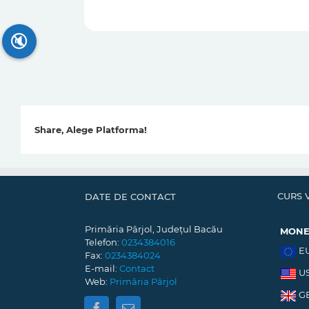
🔇
Share, Alege Platforma!
CURS 
DATE DE CONTACT
Primăria Pârjol, Județul Bacău
MON
Telefon:
0234384016
E
Fax:
0234384024
E-mail:
Contact
U
Web:
Primăria Pârjol
G