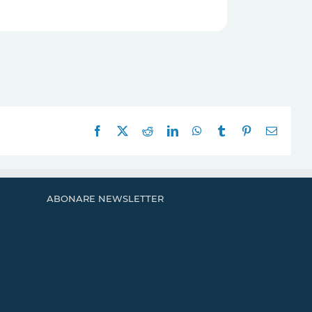
Facebook
X
Reddit
LinkedIn
WhatsApp
Tumblr
Pinterest
E-
mail:
ABONARE NEWSLETTER