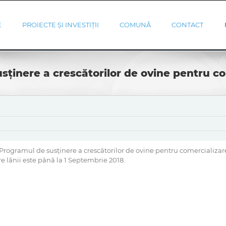
E
PROIECTE ȘI INVESTIȚII
COMUNĂ
CONTACT
ținere a crescătorilor de ovine pentru co
n “Programul de susținere a crescătorilor de ovine pentru comercializa
 lânii este până la 1 Septembrie 2018.