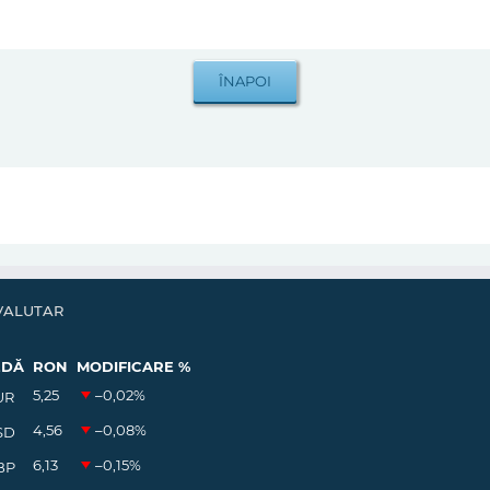
VALUTAR
EDĂ
RON
MODIFICARE %
5,25
–0,02
%
UR
4,56
–0,08
%
SD
6,13
–0,15
%
BP