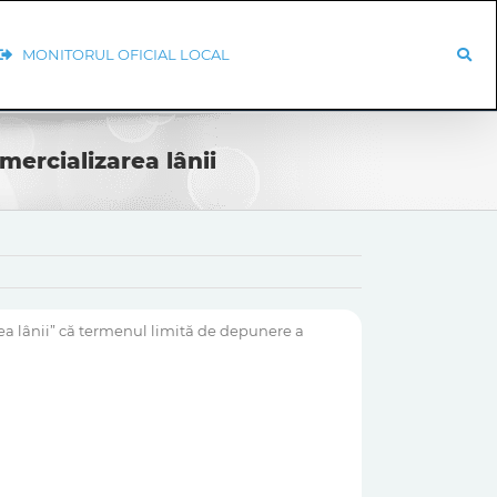
MONITORUL OFICIAL LOCAL
mercializarea lânii
rea lânii” că termenul limită de depunere a