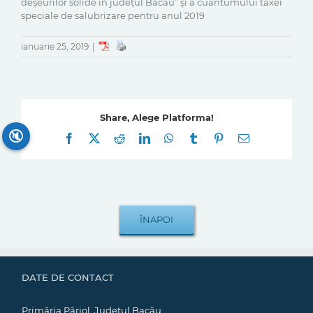
deșeurilor solide în județul Bacău” și a cuantumului taxei
speciale de salubrizare pentru anul 2019
ianuarie 25, 2019
|
Share, Alege Platforma!
🔇
Facebook
X
Reddit
LinkedIn
WhatsApp
Tumblr
Pinterest
E-
mail:
DATE DE CONTACT
Primăria Pârjol, Județul Bacău