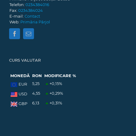
Telefon:
0234384016
Fax:
0234384024
E-mail:
Contact
Web:
Primăria Pârjol
CURS VALUTAR
MONEDĂ
RON
MODIFICARE %
5,25
+0,15
%
EUR
4,55
+0,29
%
USD
6,13
+0,31
%
GBP