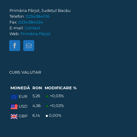
Primăria Pârjol, Județul Bacău
Telefon:
0234384016
Fax:
0234384024
E-mail:
Contact
Web:
Primăria Pârjol
CURS VALUTAR
MONEDĂ
RON
MODIFICARE %
5,26
+0,03
%
EUR
4,56
+0,02
%
USD
6,14
0,00
%
GBP