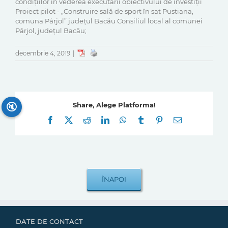
condițiilor în vederea executării obiectivului de investiții
Proiect pilot - „Construire sală de sport în sat Pustiana,
comuna Pârjol” județul Bacău Consiliul local al comunei
Pârjol, județul Bacău;
decembrie 4, 2019
|
🔇
Share, Alege Platforma!
Facebook
X
Reddit
LinkedIn
WhatsApp
Tumblr
Pinterest
E-
mail:
DATE DE CONTACT