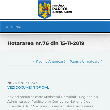
Skip
to
content
Skip
MENIU
Navigation
Hotararea nr.76 din 15-11-2019
Pagina Anterioară
Pagina Următoare
Nr:
76
din:
15 11 2019
VEZI DOCUMENT OFICIAL
privind predarea către Ministerul Dezvoltării Regionale și
Administrașiei Publice prin Compania Națională de
Investiții ”C.N.I.” S.A., a amplasamentului și asigurarea