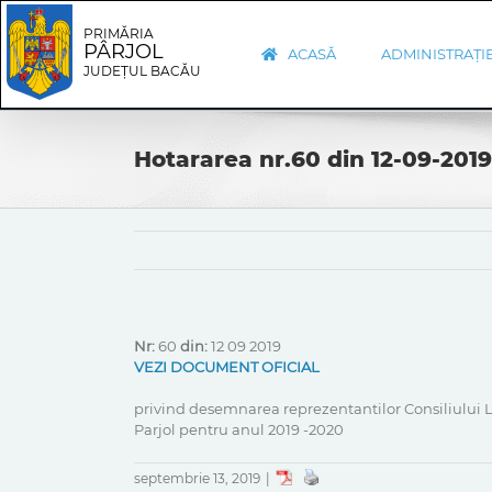
Skip
Skip
to
Navigation
PRIMĂRIA
PÂRJOL
content
ACASĂ
ADMINISTRAȚI
JUDEȚUL BACĂU
Hotararea nr.60 din 12-09-2019
Nr:
60
din:
12 09 2019
VEZI DOCUMENT OFICIAL
privind desemnarea reprezentantilor Consiliului Loc
Parjol pentru anul 2019 -2020
septembrie 13, 2019
|