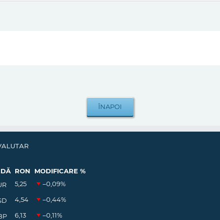
VALUTAR
EDĂ
RON
MODIFICARE %
5,25
–0,09
%
UR
4,54
–0,44
%
SD
6,13
–0,11
%
BP