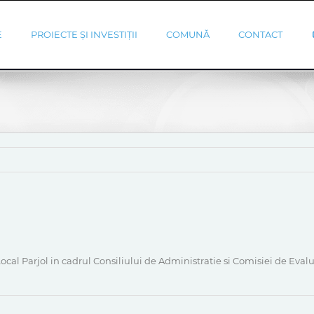
E
PROIECTE ȘI INVESTIȚII
COMUNĂ
CONTACT
al Parjol in cadrul Consiliului de Administratie si Comisiei de Evalua