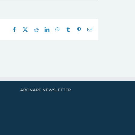
Facebook
X
Reddit
LinkedIn
WhatsApp
Tumblr
Pinterest
E-
mail:
ABONARE NEWSLETTER