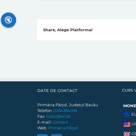
🔇
Share, Alege Platforma!
CURS 
DATE DE CONTACT
Primăria Pârjol, Județul Bacău
MON
Telefon:
0234384016
E
Fax:
0234384024
E-mail:
Contact
U
Web:
Primăria Pârjol
G