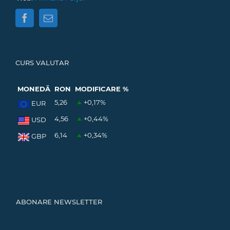
CURS VALUTAR
MONEDĂ
RON
MODIFICARE %
5,26
+0,17
%
EUR
4,56
+0,44
%
USD
6,14
+0,34
%
GBP
ABONARE NEWSLETTER