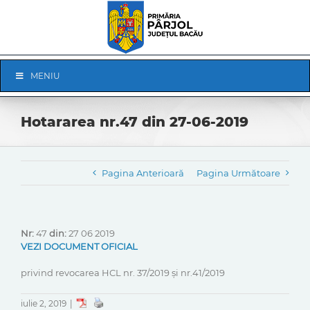
Skip
to
content
Skip
MENIU
Navigation
Hotararea nr.47 din 27-06-2019
Pagina Anterioară
Pagina Următoare
Nr:
47
din:
27 06 2019
VEZI DOCUMENT OFICIAL
privind revocarea HCL nr. 37/2019 și nr.41/2019
iulie 2, 2019
|