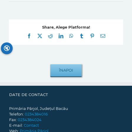
Share, Alege Platforma!
Facebook
X
Reddit
LinkedIn
WhatsApp
Tumblr
Pinterest
E-
mail:
🔇
DATE DE CONTACT
Primăria Pârjol, Județul Bacău
Telefon:
0234384016
Fax:
0234384024
E-mail:
Contact
Web:
Primăria Pârjol