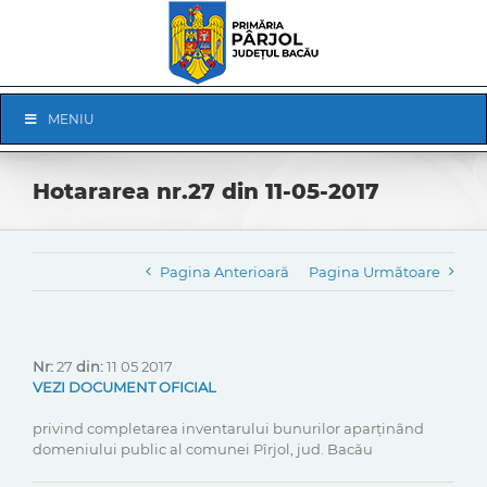
Skip
to
content
Skip
MENIU
Navigation
Hotararea nr.27 din 11-05-2017
Pagina Anterioară
Pagina Următoare
Nr:
27
din:
11 05 2017
VEZI DOCUMENT OFICIAL
privind completarea inventarului bunurilor aparținând
domeniului public al comunei Pîrjol, jud. Bacău