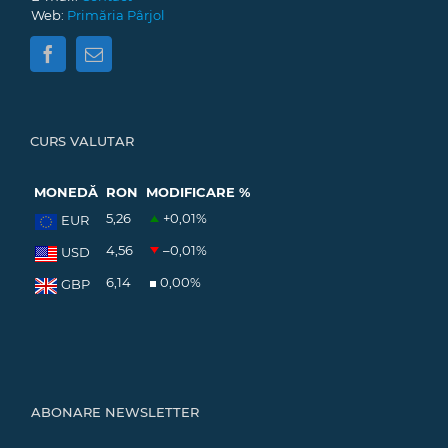
Web:
Primăria Pârjol
CURS VALUTAR
MONEDĂ
RON
MODIFICARE %
5,26
+0,01
%
EUR
4,56
–0,01
%
USD
6,14
0,00
%
GBP
ABONARE NEWSLETTER