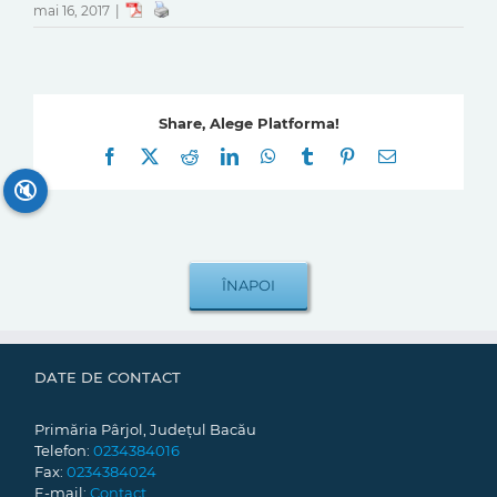
mai 16, 2017
|
Share, Alege Platforma!
Facebook
X
Reddit
LinkedIn
WhatsApp
Tumblr
Pinterest
E-
mail:
🔇
DATE DE CONTACT
Primăria Pârjol, Județul Bacău
Telefon:
0234384016
Fax:
0234384024
E-mail:
Contact