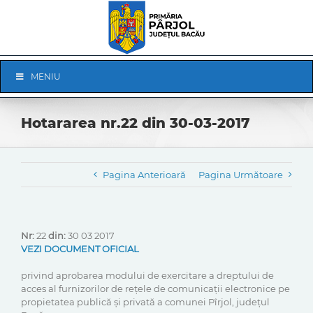
Skip
to
content
Skip
MENIU
Navigation
Hotararea nr.22 din 30-03-2017
Pagina Anterioară
Pagina Următoare
Nr:
22
din:
30 03 2017
VEZI DOCUMENT OFICIAL
privind aprobarea modului de exercitare a dreptului de
acces al furnizorilor de rețele de comunicații electronice pe
propietatea publică și privată a comunei Pîrjol, județul