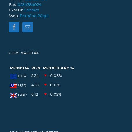
Fax:
0234384024
E-mail:
Contact
Web:
Primăria Pârjol
CURS VALUTAR
MONEDĂ
RON
MODIFICARE %
5,24
–0,08
%
EUR
4,53
–0,12
%
USD
6,12
–0,02
%
GBP