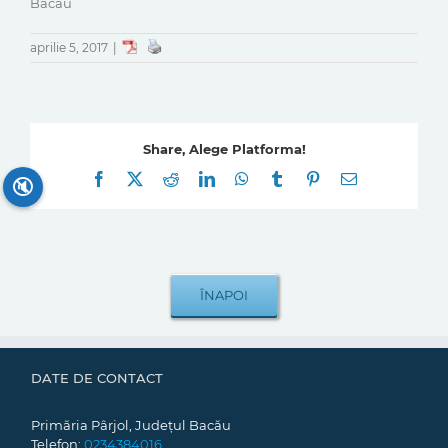
Bacău
aprilie 5, 2017
|
Share, Alege Platforma!
Facebook
X
Reddit
LinkedIn
WhatsApp
Tumblr
Pinterest
E-
🔇
mail:
DATE DE CONTACT
Primăria Pârjol, Județul Bacău
Telefon:
0234384016