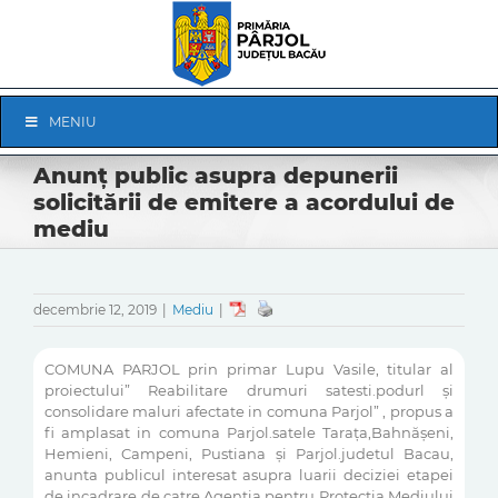
Skip
to
content
Skip
MENIU
Navigation
Anunț public asupra depunerii
solicitării de emitere a acordului de
mediu
decembrie 12, 2019
|
Mediu
|
COMUNA PARJOL prin primar Lupu Vasile, titular al
proiectului” Reabilitare drumuri satesti.podurl și
consolidare maluri afectate in comuna Parjol” , propus a
fi amplasat in comuna Parjol.satele Tarața,Bahnășeni,
Hemieni, Campeni, Pustiana și Parjol.judetul Bacau,
anunta publicul interesat asupra luarii deciziei etapei
de incadrare de catre Agentia pentru Protectia Mediului