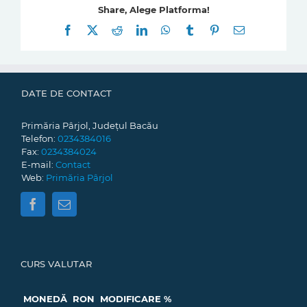
Share, Alege Platforma!
Facebook
X
Reddit
LinkedIn
WhatsApp
Tumblr
Pinterest
E-
mail:
DATE DE CONTACT
Primăria Pârjol, Județul Bacău
Telefon:
0234384016
Fax:
0234384024
E-mail:
Contact
Web:
Primăria Pârjol
CURS VALUTAR
MONEDĂ
RON
MODIFICARE %