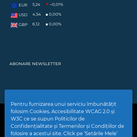
5,24
–0,01
%
EUR
4,54
0,00
%
USD
6,12
0,00
%
GBP
ABONARE NEWSLETTER
Pentru furnizarea unui serviciu îmbunătățit
folosim Cookies, Accesibilitate WCAG 2.0 și
PPW @
2026 |
Hartă Website
|
Setări Cookies și Accesibilitate
Politică de utilizare Cookies
|
Politică de confidențialitate site
|
W3C ce se supun Politicilor de
Termeni și condiții de utilizare a site-ului
|
GDPR
Confidențialitate și Termenilor și Condițiilor de
folosire a acestui site. Click pe ‘Setările Mele’