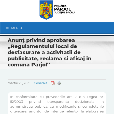
Skip
to
content
Skip
MENIU
Navigation
Anunț privind aprobarea
,,Regulamentului local de
desfasurare a activitatii de
publicitate, reclama si afisaj in
comuna Parjol”
martie 25, 2019
|
Generale
|
In conformitate cu prevederile art. 7 din Legea nr.
52/2003 privind transparenta decizionala in
administratia publica, cu rnodificarile si completarile
ulterioare, anuntul de intentie referitor la elaborarea