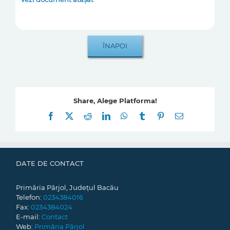
Share, Alege Platforma!
Facebook
X
Reddit
LinkedIn
WhatsApp
Tumblr
Pinterest
E-
mail:
DATE DE CONTACT
Primăria Pârjol, Județul Bacău
Telefon:
0234384016
Fax:
0234384024
E-mail:
Contact
Web:
Primăria Pârjol