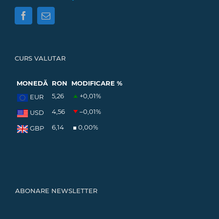
CURS VALUTAR
MONEDĂ
RON
MODIFICARE %
5,26
+0,01
%
EUR
4,56
–0,01
%
USD
6,14
0,00
%
GBP
ABONARE NEWSLETTER