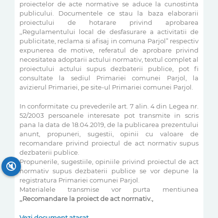
proiectelor de acte normative se aduce la cunostinta
publicului. Documentele ce stau la baza elaborarii
proiectului de hotarare privind aprobarea
,,Regulamentului local de desfasurare a activitatii de
publicitate, reclama si afisaj in comuna Parjol” respectiv
expunerea de motive, referatul de aprobare privind
necesitatea adoptarii actului normativ, textul complet al
proiectului actului supus dezbaterii publice, pot fi
consultate la sediul Primariei comunei Parjol, la
avizierul Primariei, pe site-ul Primariei comunei Parjol.
In conformitate cu prevederile art. 7 alin. 4 din Legea nr.
52/2003 persoanele interesate pot transmite in scris
pana la data de 18.04.2019, de la publicarea prezentului
anunt, propuneri, sugestii, opinii cu valoare de
recomandare privind proiectul de act normativ supus
dezbaterii publice.
Propunerile, sugestiile, opiniile privind proiectul de act
🔇
normativ supus dezbaterii publice se vor depune la
registratura Primariei comunei Parjol.
Materialele transmise vor purta mentiunea
,,Recomandare la proiect de act norrnativ.,
Vezi document atașat