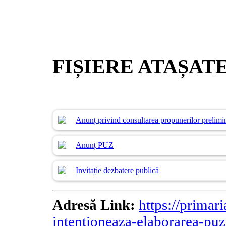
FIȘIERE ATAȘAT
Anunț privind consultarea propunerilor prelimi
Anunț PUZ
Invitație dezbatere publică
Adresă Link:
https://primar
intentioneaza-elaborarea-puz