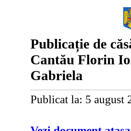
Publicație de căs
Cantău Florin Io
Gabriela
Publicat la: 5 august
Vezi document atașa