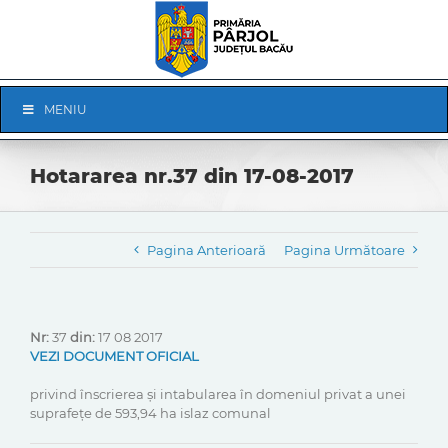
Skip
to
content
Skip
MENIU
Navigation
Hotararea nr.37 din 17-08-2017
Pagina Anterioară
Pagina Următoare
Nr:
37
din:
17 08 2017
VEZI DOCUMENT OFICIAL
privind înscrierea și intabularea în domeniul privat a unei
suprafețe de 593,94 ha islaz comunal