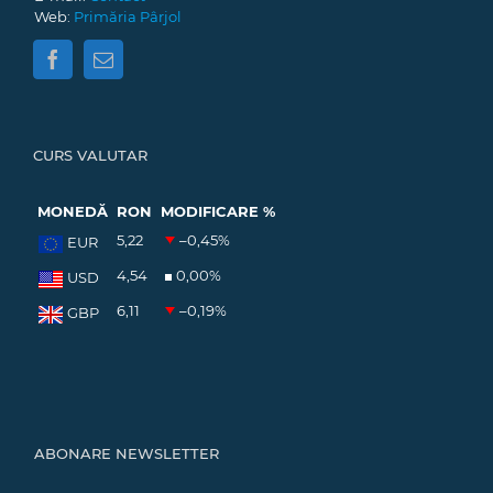
Web:
Primăria Pârjol
CURS VALUTAR
MONEDĂ
RON
MODIFICARE %
5,22
–0,45
%
EUR
4,54
0,00
%
USD
6,11
–0,19
%
GBP
ABONARE NEWSLETTER