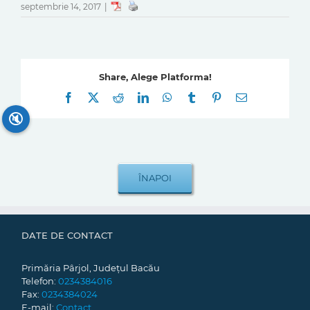
septembrie 14, 2017
|
Share, Alege Platforma!
Facebook
X
Reddit
LinkedIn
WhatsApp
Tumblr
Pinterest
E-
mail:
🔇
DATE DE CONTACT
Primăria Pârjol, Județul Bacău
Telefon:
0234384016
Fax:
0234384024
E-mail:
Contact